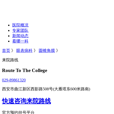
医院概况
专家团队
新闻动态
看哪一科
首页
》
眼表病科
》
圆锥角膜
》
来院路线
Route To The College
029-89861320
西安市曲江新区西影路508号(大雁塔东600米路南)
快速咨询来院路线
官方预约挂号平台