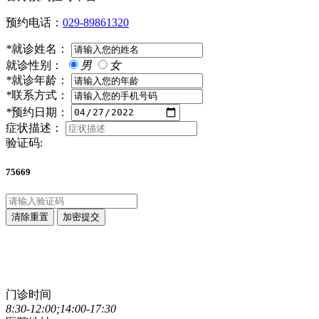
预约电话：
029-89861320
*
就诊姓名：
就诊性别：
男
女
*
就诊年龄：
*
联系方式：
*
预约日期：
症状描述：
验证码:
75669
清除重置
加密提交
点击直接拨打咨询热线
029-89861320
门诊时间
8:30-12:00;14:00-17:30