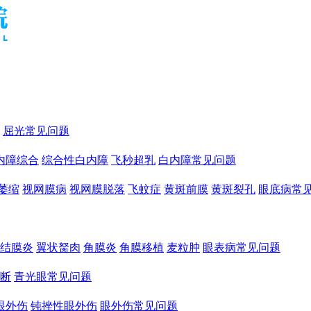
屈光常见问题
内障综合
综合性白内障
飞秒超乳
白内障常见问题
萎缩
视网膜病
视网膜脱落
飞蚊症
黄斑前膜
黄斑裂孔
眼底病常
结膜炎
翼状胬肉
角膜炎
角膜移植
麦粒肿
眼表病常见问题
断
青光眼常见问题
眼外伤
钝挫性眼外伤
眼外伤常见问题