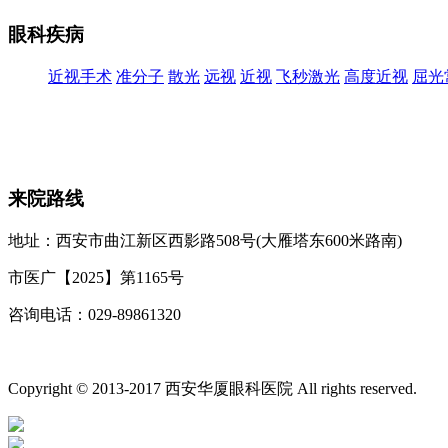
眼科疾病
近视手术
准分子
散光
远视
近视
飞秒激光
高度近视
屈光
来院路线
地址：西安市曲江新区西影路508号(大雁塔东600米路南)
市医广【2025】第1165号
咨询电话：029-89861320
投诉电话：0592-2109301
备案号：陕ICP备16019685号-1
网站地图
廉政举报
Copyright © 2013-2017 西安华厦眼科医院 All rights reserved.