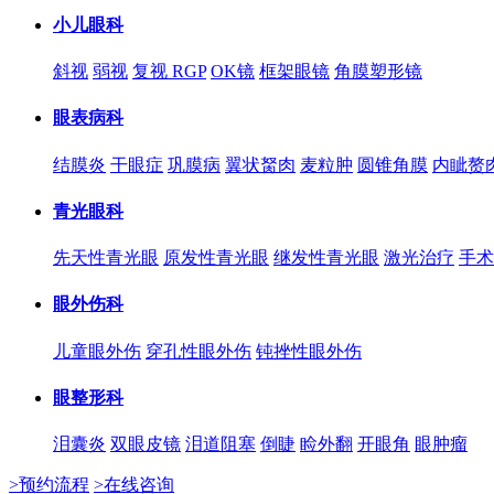
小儿眼科
斜视
弱视
复视 RGP
OK镜
框架眼镜
角膜塑形镜
眼表病科
结膜炎
干眼症
巩膜病
翼状胬肉
麦粒肿
圆锥角膜
内眦赘
青光眼科
先天性青光眼
原发性青光眼
继发性青光眼
激光治疗
手术
眼外伤科
儿童眼外伤
穿孔性眼外伤
钝挫性眼外伤
眼整形科
泪囊炎
双眼皮镜
泪道阻塞
倒睫
睑外翻
开眼角
眼肿瘤
>预约流程
>在线咨询