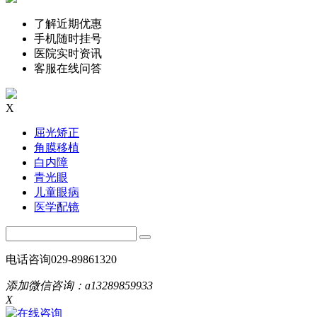
了解近期优惠
手机随时挂号
医院实时资讯
客服在线问答
X
屈光矫正
角膜移植
白内障
青光眼
儿童眼病
医学配镜
电话咨询
029-89861320
添加微信咨询：
a13289859933
X