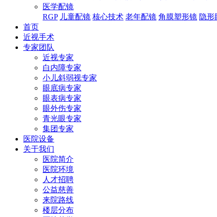
医学配镜
RGP
儿童配镜
核心技术
老年配镜
角膜塑形镜
隐形
首页
近视手术
专家团队
近视专家
白内障专家
小儿斜弱视专家
眼底病专家
眼表病专家
眼外伤专家
青光眼专家
集团专家
医院设备
关于我们
医院简介
医院环境
人才招聘
公益慈善
来院路线
楼层分布