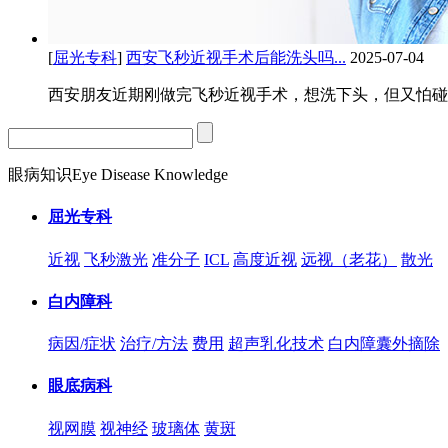
[
屈光专科
]
西安飞秒近视手术后能洗头吗...
2025-07-04
西安朋友近期刚做完飞秒近视手术，想洗下头，但又怕碰到
眼病知识
Eye Disease Knowledge
屈光专科
近视
飞秒激光
准分子
ICL
高度近视
远视（老花）
散光
白内障科
病因/症状
治疗/方法
费用
超声乳化技术
白内障囊外摘除
眼底病科
视网膜
视神经
玻璃体
黄斑