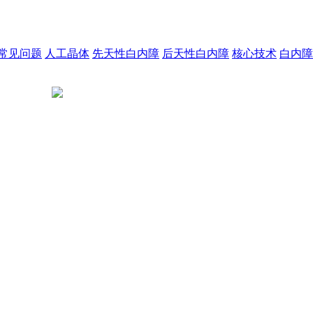
常见问题
人工晶体
先天性白内障
后天性白内障
核心技术
白内障
陕公网安备 61011302001523号