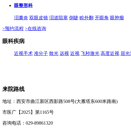
眼整形科
泪囊炎
双眼皮镜
泪道阻塞
倒睫
睑外翻
开眼角
眼肿瘤
>预约流程
>在线咨询
眼科疾病
近视手术
准分子
散光
远视
近视
飞秒激光
高度近视
屈光
来院路线
地址：西安市曲江新区西影路508号(大雁塔东600米路南)
市医广【2025】第1165号
咨询电话：029-89861320
投诉电话：0592-2109301