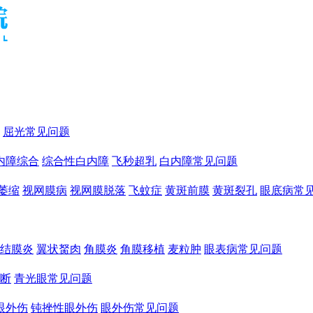
屈光常见问题
内障综合
综合性白内障
飞秒超乳
白内障常见问题
萎缩
视网膜病
视网膜脱落
飞蚊症
黄斑前膜
黄斑裂孔
眼底病常
结膜炎
翼状胬肉
角膜炎
角膜移植
麦粒肿
眼表病常见问题
断
青光眼常见问题
眼外伤
钝挫性眼外伤
眼外伤常见问题