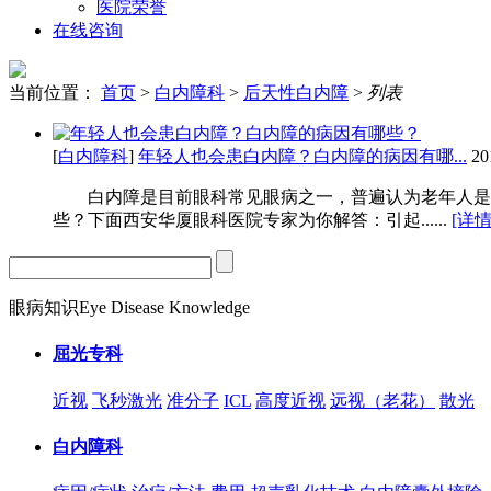
医院荣誉
在线咨询
当前位置：
首页
>
白内障科
>
后天性白内障
>
列表
[
白内障科
]
年轻人也会患白内障？白内障的病因有哪...
20
白内障是目前眼科常见眼病之一，普遍认为老年人是白
些？下面西安华厦眼科医院专家为你解答：引起......
[详情
眼病知识
Eye Disease Knowledge
屈光专科
近视
飞秒激光
准分子
ICL
高度近视
远视（老花）
散光
白内障科