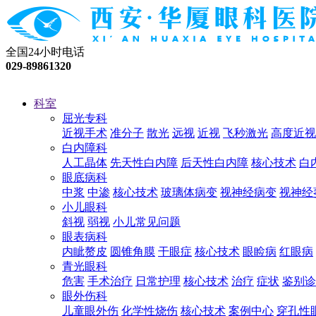
全国24小时电话
029-89861320
科室
屈光专科
近视手术
准分子
散光
远视
近视
飞秒激光
高度近视
白内障科
人工晶体
先天性白内障
后天性白内障
核心技术
白
眼底病科
中浆
中渗
核心技术
玻璃体病变
视神经病变
视神经
小儿眼科
斜视
弱视
小儿常见问题
眼表病科
内眦赘皮
圆锥角膜
干眼症
核心技术
眼睑病
红眼病
青光眼科
危害
手术治疗
日常护理
核心技术
治疗
症状
鉴别诊
眼外伤科
儿童眼外伤
化学性烧伤
核心技术
案例中心
穿孔性