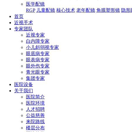
医学配镜
RGP
儿童配镜
核心技术
老年配镜
角膜塑形镜
隐形
首页
近视手术
专家团队
近视专家
白内障专家
小儿斜弱视专家
眼底病专家
眼表病专家
眼外伤专家
青光眼专家
集团专家
医院设备
关于我们
医院简介
医院环境
人才招聘
公益慈善
来院路线
楼层分布