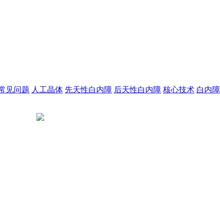
常见问题
人工晶体
先天性白内障
后天性白内障
核心技术
白内障
陕公网安备 61011302001523号