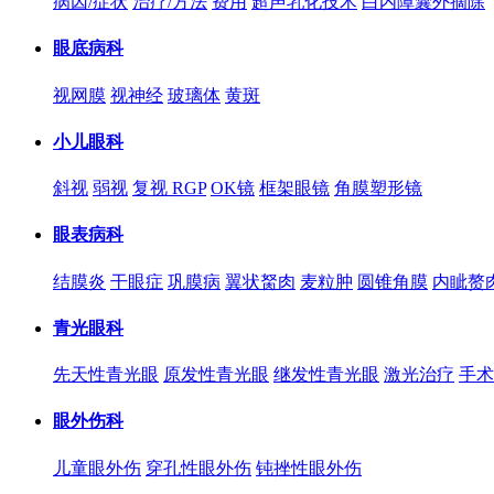
病因/症状
治疗/方法
费用
超声乳化技术
白内障囊外摘除
眼底病科
视网膜
视神经
玻璃体
黄斑
小儿眼科
斜视
弱视
复视 RGP
OK镜
框架眼镜
角膜塑形镜
眼表病科
结膜炎
干眼症
巩膜病
翼状胬肉
麦粒肿
圆锥角膜
内眦赘
青光眼科
先天性青光眼
原发性青光眼
继发性青光眼
激光治疗
手术
眼外伤科
儿童眼外伤
穿孔性眼外伤
钝挫性眼外伤