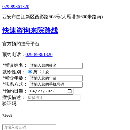
029-89861320
西安市曲江新区西影路508号(大雁塔东600米路南)
快速咨询来院路线
官方预约挂号平台
预约电话：
029-89861320
*
就诊姓名：
就诊性别：
男
女
*
就诊年龄：
*
联系方式：
*
预约日期：
症状描述：
验证码:
75669