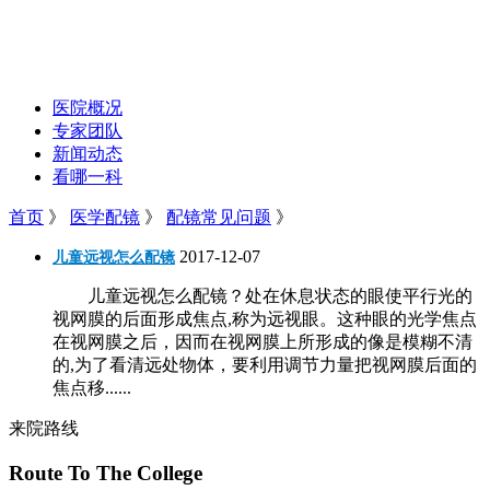
医院概况
专家团队
新闻动态
看哪一科
首页
》
医学配镜
》
配镜常见问题
》
2017-12-07
儿童远视怎么配镜
儿童远视怎么配镜？处在休息状态的眼使平行光的
视网膜的后面形成焦点,称为远视眼。这种眼的光学焦点
在视网膜之后，因而在视网膜上所形成的像是模糊不清
的,为了看清远处物体，要利用调节力量把视网膜后面的
焦点移......
来院路线
Route To The College