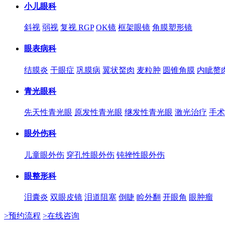
小儿眼科
斜视
弱视
复视 RGP
OK镜
框架眼镜
角膜塑形镜
眼表病科
结膜炎
干眼症
巩膜病
翼状胬肉
麦粒肿
圆锥角膜
内眦赘
青光眼科
先天性青光眼
原发性青光眼
继发性青光眼
激光治疗
手术
眼外伤科
儿童眼外伤
穿孔性眼外伤
钝挫性眼外伤
眼整形科
泪囊炎
双眼皮镜
泪道阻塞
倒睫
睑外翻
开眼角
眼肿瘤
>预约流程
>在线咨询