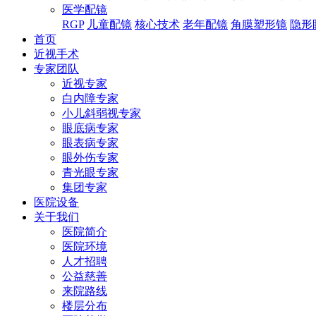
医学配镜
RGP
儿童配镜
核心技术
老年配镜
角膜塑形镜
隐形
首页
近视手术
专家团队
近视专家
白内障专家
小儿斜弱视专家
眼底病专家
眼表病专家
眼外伤专家
青光眼专家
集团专家
医院设备
关于我们
医院简介
医院环境
人才招聘
公益慈善
来院路线
楼层分布