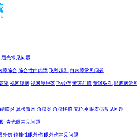
屈光常见问题
内障综合
综合性白内障
飞秒超乳
白内障常见问题
萎缩
视网膜病
视网膜脱落
飞蚊症
黄斑前膜
黄斑裂孔
眼底病常
结膜炎
翼状胬肉
角膜炎
角膜移植
麦粒肿
眼表病常见问题
断
青光眼常见问题
眼外伤
钝挫性眼外伤
眼外伤常见问题