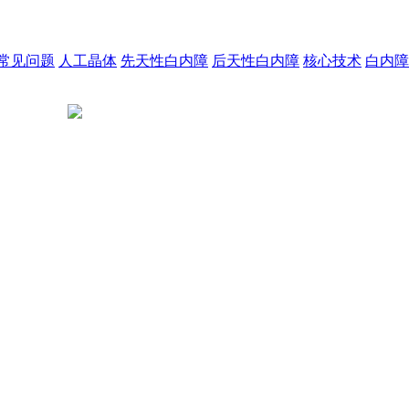
常见问题
人工晶体
先天性白内障
后天性白内障
核心技术
白内障
陕公网安备 61011302001523号