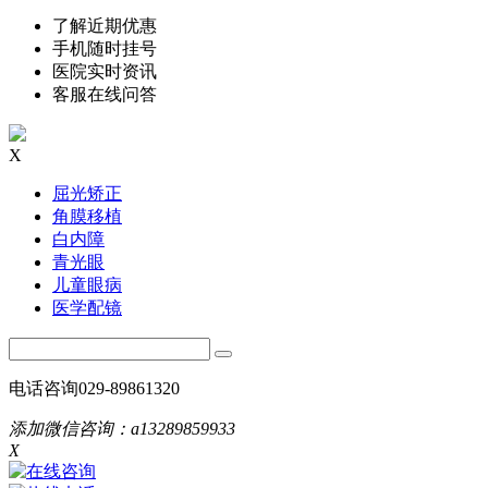
了解近期优惠
手机随时挂号
医院实时资讯
客服在线问答
X
屈光矫正
角膜移植
白内障
青光眼
儿童眼病
医学配镜
电话咨询
029-89861320
添加微信咨询：
a13289859933
X