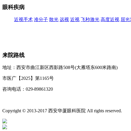
眼科疾病
近视手术
准分子
散光
远视
近视
飞秒激光
高度近视
屈光
来院路线
地址：西安市曲江新区西影路508号(大雁塔东600米路南)
市医广【2025】第1165号
咨询电话：029-89861320
投诉电话：0592-2109301
备案号：陕ICP备16019685号-1
网站地图
廉政举报
Copyright © 2013-2017 西安华厦眼科医院 All rights reserved.