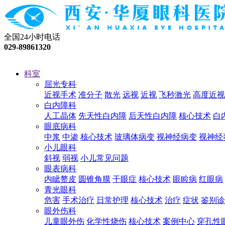
全国24小时电话
029-89861320
科室
屈光专科
近视手术
准分子
散光
远视
近视
飞秒激光
高度近视
白内障科
人工晶体
先天性白内障
后天性白内障
核心技术
白
眼底病科
中浆
中渗
核心技术
玻璃体病变
视神经病变
视神经
小儿眼科
斜视
弱视
小儿常见问题
眼表病科
内眦赘皮
圆锥角膜
干眼症
核心技术
眼睑病
红眼病
青光眼科
危害
手术治疗
日常护理
核心技术
治疗
症状
鉴别诊
眼外伤科
儿童眼外伤
化学性烧伤
核心技术
案例中心
穿孔性