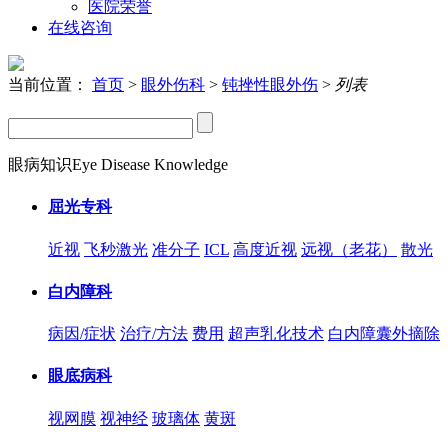
医院荣誉
在线咨询
当前位置：
首页
>
眼外伤科
>
钝挫性眼外伤
>
列表
眼病知识
Eye Disease Knowledge
屈光专科
近视
飞秒激光
准分子
ICL
高度近视
远视（老花）
散光
白内障科
病因/症状
治疗/方法
费用
超声乳化技术
白内障囊外摘除
眼底病科
视网膜
视神经
玻璃体
黄斑