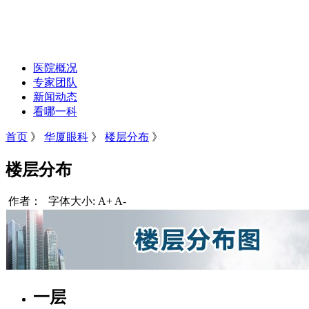
医院概况
专家团队
新闻动态
看哪一科
首页
》
华厦眼科
》
楼层分布
》
楼层分布
作者：
字体大小:
A+
A-
一层