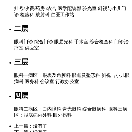
挂号/收费/药房 /农合 医学配镜部 验光室 斜视与小儿门
诊 检验科 放射科 仁医工作站
二层
眼科门诊 综合门诊 眼屈光科 手术室 综合检查科 门诊治
疗室 供应室
三层
眼科一病区：眼表及角膜科 眼眶及整形科 斜视与小儿眼
病科 医务科 会议室 行政办公室
四层
眼科二病区：白内障科 青光眼科 综合眼病科 眼科三病
区：眼底病内外科 眼外伤科
上一篇：没有了