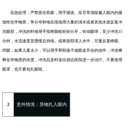
应急处理：严禁捂住双眼，用手揉搓。应尽早清除溅入眼内的腐
蚀性化学物质，争分夺秒地在现场用大量的清水或者其他水源反复冲
洗眼部，冲洗的时候用手指将眼睑轻轻分开，转动眼球，至少冲洗15
分钟，水流速度宜缓慢且持续。或将面部浸入水中，尽量反复睁眼、
闭眼，如果儿童太小，可以用手帮助孩子做眼皮开合的动作，冲淡稀
释化学物质的浓度，冲洗后及时送往就近医院进一步治疗。不要使用
眼罩，也不要包扎眼睛。
2
意外情境：异物扎入眼内