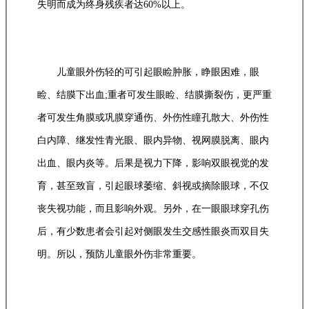
失明而成为终身残疾者达60%以上。
儿童眼外伤轻的可引起眼睑肿胀，睁眼困难，眼
睑、结膜下出血;重者可发生眼睑、结膜撕裂伤，更严重
者可发生角膜或巩膜穿通伤、外伤性瞳孔散大、外伤性
白内障、继发性青光眼、眼内异物、视网膜脱离、眼内
出血、眼内炎等。后果是视力下降，影响双眼视觉的发
育，甚至致盲，引起眼球萎缩、斜视或摘除眼球，不仅
丧失视功能，而且影响外观。另外，在一眼眼球穿孔伤
后，有少数患者会引起对侧眼发生交感性眼炎而双目失
明。所以，预防儿童眼外伤非常重要。