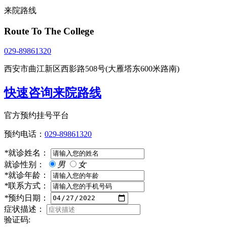
来院路线
Route To The College
029-89861320
西安市曲江新区西影路508号(大雁塔东600米路南)
快速咨询来院路线
官方预约挂号平台
预约电话：
029-89861320
*
就诊姓名：
就诊性别：
男
女
*
就诊年龄：
*
联系方式：
*
预约日期：
症状描述：
验证码: