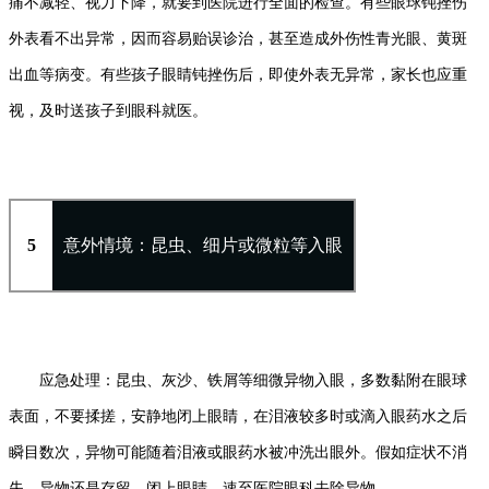
痛不减轻、视力下降，就要到医院进行全面的检查。有些眼球钝挫伤
外表看不出异常，因而容易贻误诊治，甚至造成外伤性青光眼、黄斑
出血等病变。有些孩子眼睛钝挫伤后，即使外表无异常，家长也应重
视，及时送孩子到眼科就医。
5
意外情境：昆虫、细片或微粒等入眼
应急处理：昆虫、灰沙、铁屑等细微异物入眼，多数黏附在眼球
表面，不要揉搓，安静地闭上眼睛，在泪液较多时或滴入眼药水之后
瞬目数次，异物可能随着泪液或眼药水被冲洗出眼外。假如症状不消
失，异物还是存留，闭上眼睛，速至医院眼科去除异物。