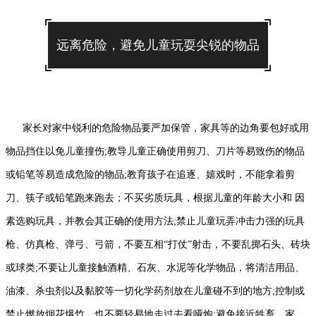
远离危险，避免儿童玩耍尖锐的物品
家长对家中锐利的危险物品要严加保管，家具等的边角要包好或用
物品挡住以免儿童撞伤;教导儿童正确使用剪刀、刀片等易致伤的物品
或铅笔等易造成危险的物品;教育孩子在追逐、嬉戏时，不能拿着剪
刀、筷子或铅笔跑来跑去；不买劣质玩具，根据儿童的年龄大小和 因
素选购玩具，并教会其正确的使用方法;禁止儿童玩弄冲击力强的玩具
枪、仿真枪、弹弓、弓箭，不要互相“打仗”射击，不要乱掷石头、砖块
或球类;不要让儿童接触酒精、石灰、水泥等化学物品，将清洁用品、
油漆、杀虫剂以及黏胶等一切化学药剂放在儿童碰不到的地方;控制或
禁止燃放烟花爆竹，也不要轻易地走过去看哑炮;避免接近牲畜、家