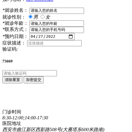
*
就诊姓名：
就诊性别：
男
女
*
就诊年龄：
*
联系方式：
*
预约日期：
症状描述：
验证码:
75669
清除重置
加密提交
点击直接拨打咨询热线
029-89861320
门诊时间
8:30-12:00;14:00-17:30
医院地址
西安市曲江新区西影路508号(大雁塔东600米路南)