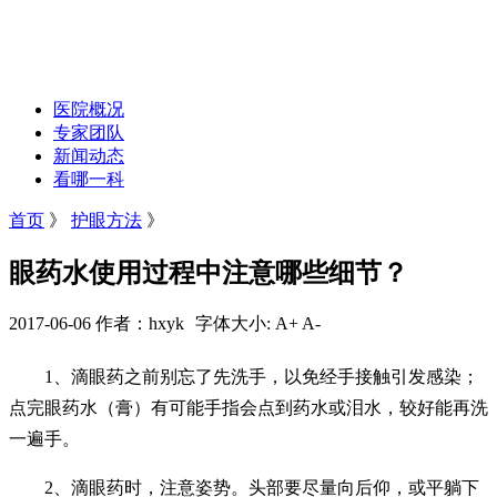
医院概况
专家团队
新闻动态
看哪一科
首页
》
护眼方法
》
眼药水使用过程中注意哪些细节？
2017-06-06 作者：hxyk
字体大小:
A+
A-
1、滴眼药之前别忘了先洗手，以免经手接触引发感染；
点完眼药水（膏）有可能手指会点到药水或泪水，较好能再洗
一遍手。
2、滴眼药时，注意姿势。头部要尽量向后仰，或平躺下