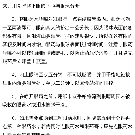
来。用食指将下眼睑下拉与眼球分开。
3、将眼药水瓶嘴对准眼睛，点在结膜穹窿内。眼药水滴
一至两滴即可，眼药膏大约挤出一公分长，因为眼球表面的容
积很有限，且泪液由鼻泪管排掉的速度很快，所以在这有限的
容积及时间内才增加眼药与眼球表面接触和时间，注意，眼药
瓶嘴不可以接触到眼睛或睫毛，以防止药瓶受污染，并且点完
眼药后立即盖上瓶盖。
4、闭上眼睛至少五分钟，不可以眨眼，并用手指轻轻按
压眼内角鼻泪管处，至少二分钟，以减慢药液的排掉。
5、在睁开眼睛之前，用纸巾或手帕将流到眼睛周围未被
吸收的眼药水或泪水擦拭干净。
6、如果需要点两到三种眼药水时，间隔需五到十分钟再
点第二种眼药水；若需同时点眼药水和眼药膏，应先点眼药水
后隔五分钟再抹眼药膏。