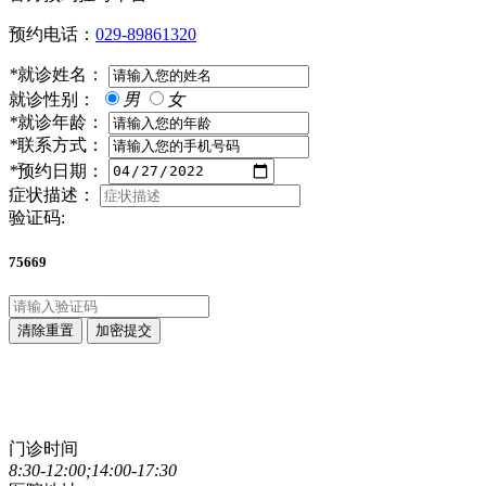
预约电话：
029-89861320
*
就诊姓名：
就诊性别：
男
女
*
就诊年龄：
*
联系方式：
*
预约日期：
症状描述：
验证码:
75669
清除重置
加密提交
点击直接拨打咨询热线
029-89861320
门诊时间
8:30-12:00;14:00-17:30