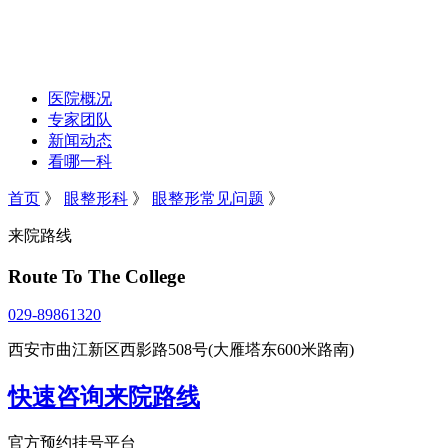
医院概况
专家团队
新闻动态
看哪一科
首页
》
眼整形科
》
眼整形常见问题
》
来院路线
Route To The College
029-89861320
西安市曲江新区西影路508号(大雁塔东600米路南)
快速咨询来院路线
官方预约挂号平台