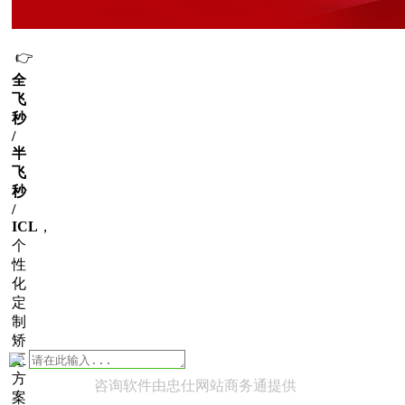
👉
全
飞
秒
/
半
飞
秒
/
ICL
，
个
性
化
定
制
矫
正
方
咨询软件由忠仕网站商务通提供
案